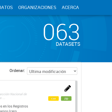
DATOS
ORGANIZACIONES
ACERCA
063
DATASETS
Ordenar
rección Nacional de
 ...
csv
zip
s en los Registros
arios (cero