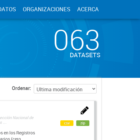
DATOS
ORGANIZACIONES
ACERCA
063
DATASETS
Ordenar
rección Nacional de
 ...
csv
zip
s en los Registros
arios (cero