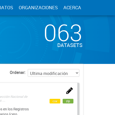
DATOS
ORGANIZACIONES
ACERCA
063
DATASETS
Ordenar
rección Nacional de
 ...
csv
zip
s en los Registros
arios (cero