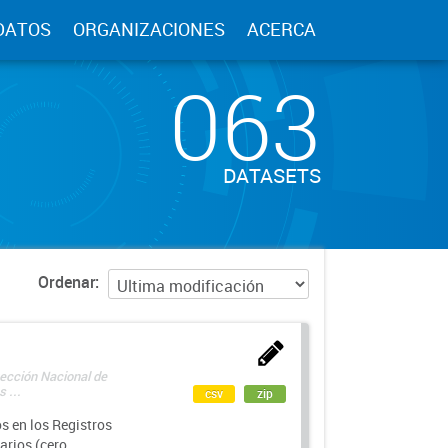
DATOS
ORGANIZACIONES
ACERCA
063
DATASETS
Ordenar
rección Nacional de
 ...
csv
zip
s en los Registros
arios (cero