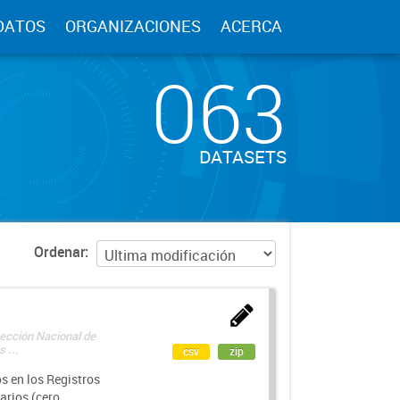
DATOS
ORGANIZACIONES
ACERCA
063
DATASETS
Ordenar
rección Nacional de
 ...
csv
zip
s en los Registros
arios (cero