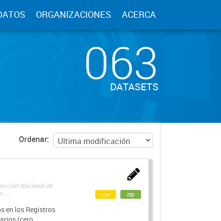
DATOS
ORGANIZACIONES
ACERCA
063
DATASETS
Ordenar
rección Nacional de
 ...
csv
zip
s en los Registros
arios (cero