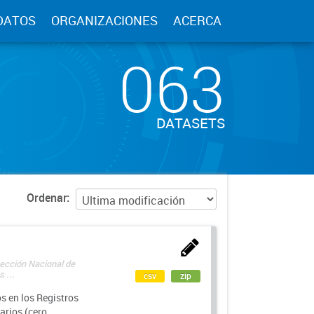
DATOS
ORGANIZACIONES
ACERCA
063
DATASETS
Ordenar
rección Nacional de
 ...
csv
zip
s en los Registros
arios (cero