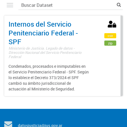
Internos del Servicio
Penitenciario Federal -
csv
SPF
zip
Ministerio de Justicia. Legado de datos -
Dirección Nacional del Servicio Penitenciario
Federal
Condenados, procesados e inimputables en
el Servicio Penitenciario Federal - SPF. Según
lo establece el Decreto 373/2024 el SPF
cambió su ámbito jurisdiccional de
actuación al Ministerio de Seguridad.
datosjusticia@jus.gov.ar