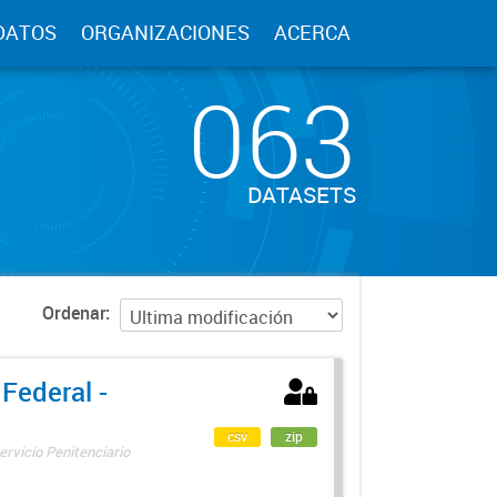
DATOS
ORGANIZACIONES
ACERCA
063
DATASETS
Ordenar
 Federal -
csv
zip
ervicio Penitenciario