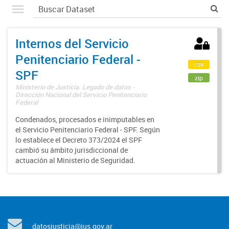
Internos del Servicio
Penitenciario Federal -
csv
SPF
zip
Ministerio de Justicia. Legado de datos -
Dirección Nacional del Servicio Penitenciario
Federal
Condenados, procesados e inimputables en
el Servicio Penitenciario Federal - SPF. Según
lo establece el Decreto 373/2024 el SPF
cambió su ámbito jurisdiccional de
actuación al Ministerio de Seguridad.
datosjusticia@jus.gov.ar