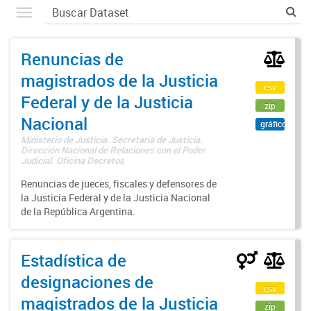
Renuncias de
magistrados de la Justicia
csv
Federal y de la Justicia
zip
Nacional
gráfico
Ministerio de Justicia. Secretaría de Justicia.
Dirección Nacional de Relaciones con el Poder
Judicial. Oficina Decretos
Renuncias de jueces, fiscales y defensores de
la Justicia Federal y de la Justicia Nacional
de la República Argentina.
Estadística de
designaciones de
csv
magistrados de la Justicia
zip