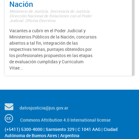
Nación
Ministerio de Justicia. Secretaría de Justicia.
Dirección Nacional de Relaciones con el Poder
Judicial. Oficina Decretos
Vacantes a cubrir en el Poder Judicial y
Ministerios Públicos de la Nación, concursos
abiertos a tal fin, integración de las
respectivas ternas, puntajes obtenidos por
los profesionales propuestos en las etapas
de evaluación cumplidas y Curriculum
Vitae...
datosjusticia@jus.gov.ar
Commons Attribution 4.0 International license
(+5411) 5300-4000 | Sarmiento 329 | C 1041 AAG | Ciudad
Autónoma de Buenos Aires | Argentina