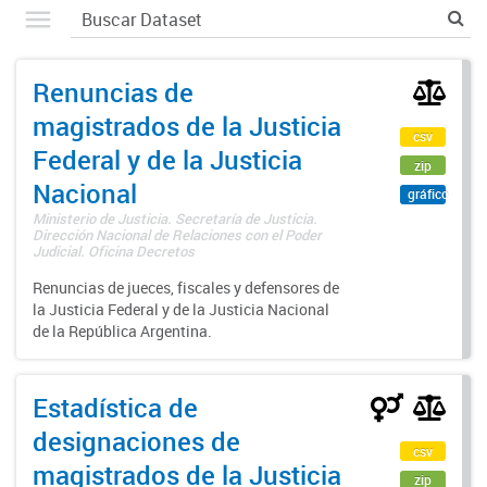
Renuncias de
magistrados de la Justicia
csv
Federal y de la Justicia
zip
Nacional
gráfico
Ministerio de Justicia. Secretaría de Justicia.
Dirección Nacional de Relaciones con el Poder
Judicial. Oficina Decretos
Renuncias de jueces, fiscales y defensores de
la Justicia Federal y de la Justicia Nacional
de la República Argentina.
Estadística de
designaciones de
csv
magistrados de la Justicia
zip