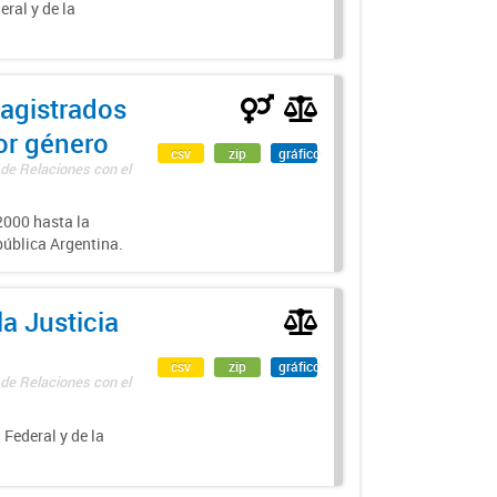
eral y de la
agistrados
por género
csv
zip
gráfico
 de Relaciones con el
000 hasta la
epública Argentina.
a Justicia
csv
zip
gráfico
 de Relaciones con el
 Federal y de la