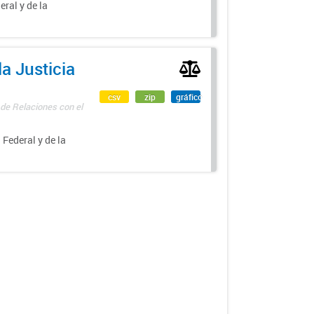
eral y de la
a Justicia
csv
zip
gráfico
 de Relaciones con el
 Federal y de la