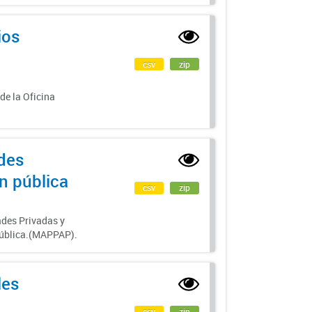
ios
csv
zip
de la Oficina
des
ón pública
csv
zip
ades Privadas y
 pública.(MAPPAP).
les
csv
zip