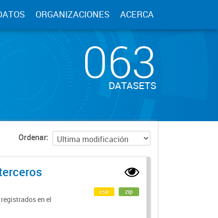
DATOS
ORGANIZACIONES
ACERCA
063
DATASETS
Ordenar
terceros
csv
zip
 registrados en el