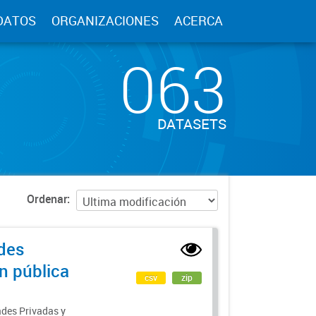
DATOS
ORGANIZACIONES
ACERCA
063
DATASETS
Ordenar
des
ón pública
csv
zip
ades Privadas y