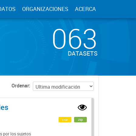
DATOS
ORGANIZACIONES
ACERCA
063
DATASETS
Ordenar
les
csv
zip
 por los sujetos