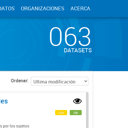
DATOS
ORGANIZACIONES
ACERCA
063
DATASETS
Ordenar
les
csv
zip
 por los sujetos