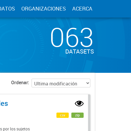
DATOS
ORGANIZACIONES
ACERCA
063
DATASETS
Ordenar
les
csv
zip
 por los sujetos