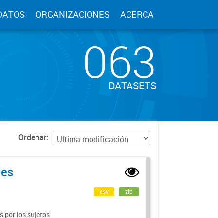
DATOS
ORGANIZACIONES
ACERCA
063
DATASETS
Ordenar
les
csv
zip
 por los sujetos