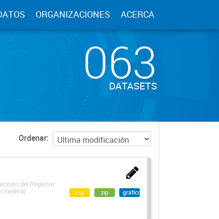
DATOS
ORGANIZACIONES
ACERCA
063
DATASETS
Ordenar
ección del Registro
 Federal...
csv
zip
gráfico