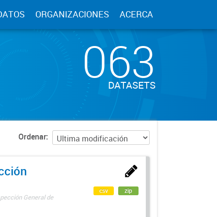
DATOS
ORGANIZACIONES
ACERCA
063
DATASETS
Ordenar
ección
csv
zip
spección General de