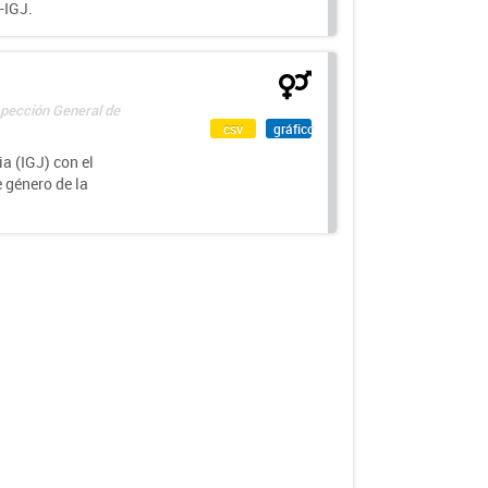
-IGJ.
spección General de
csv
gráfico
a (IGJ) con el
e género de la