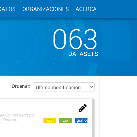
DATOS
ORGANIZACIONES
ACERCA
063
DATASETS
Ordenar
ección del Registro
 Federal...
csv
zip
gráfico