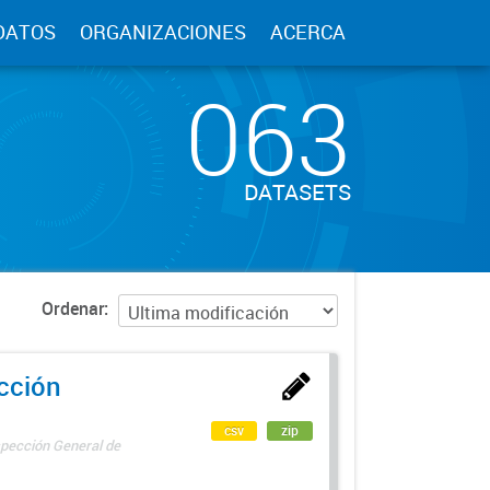
DATOS
ORGANIZACIONES
ACERCA
063
DATASETS
Ordenar
ección
csv
zip
spección General de