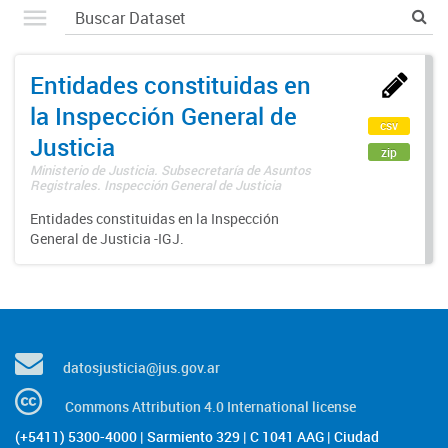
Entidades constituidas en
la Inspección General de
csv
Justicia
zip
Ministerio de Justicia. Subsecretaría de Asuntos
Registrales. Inspección General de Justicia
Entidades constituidas en la Inspección
General de Justicia -IGJ.
datosjusticia@jus.gov.ar
Commons Attribution 4.0 International license
(+5411) 5300-4000 | Sarmiento 329 | C 1041 AAG | Ciudad