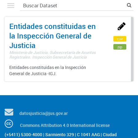
Entidades constituidas en
la Inspección General de
csv
Justicia
zip
Ministerio de Justicia. Subsecretaría de Asuntos
Registrales. Inspección General de Justicia
Entidades constituidas en la Inspección
General de Justicia -IGJ.
datosjusticia@jus.gov.ar
Commons Attribution 4.0 International license
(+5411) 5300-4000 | Sarmiento 329 | C 1041 AAG | Ciudad