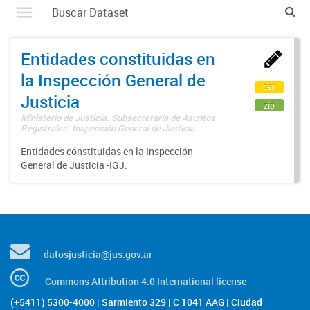
Entidades constituidas en
la Inspección General de
csv
Justicia
zip
Ministerio de Justicia. Subsecretaría de Asuntos
Registrales. Inspección General de Justicia
Entidades constituidas en la Inspección
General de Justicia -IGJ.
datosjusticia@jus.gov.ar
Commons Attribution 4.0 International license
(+5411) 5300-4000 | Sarmiento 329 | C 1041 AAG | Ciudad