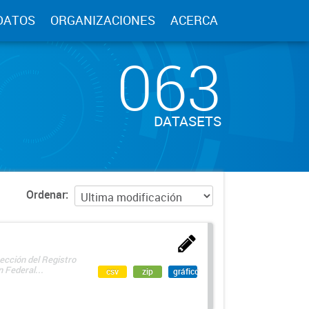
DATOS
ORGANIZACIONES
ACERCA
063
DATASETS
Ordenar
ección del Registro
 Federal...
csv
zip
gráfico