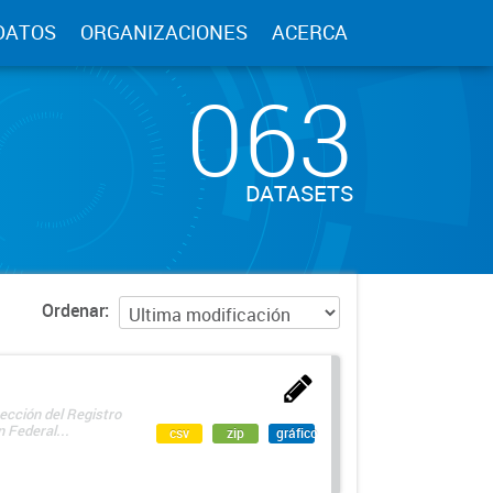
DATOS
ORGANIZACIONES
ACERCA
063
DATASETS
Ordenar
ección del Registro
 Federal...
csv
zip
gráfico