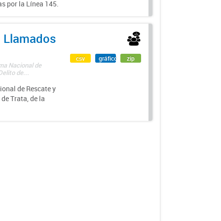
s por la Línea 145.
 - Llamados
csv
gráfico
zip
ama Nacional de
lito de...
ional de Rescate y
e Trata, de la