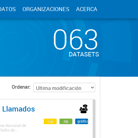
DATOS
ORGANIZACIONES
ACERCA
063
DATASETS
Ordenar
 - Llamados
csv
zip
gráfico
ama Nacional de
lito de...