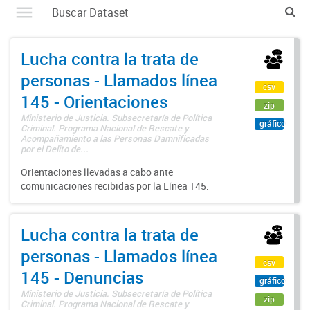
Lucha contra la trata de
personas - Llamados línea
csv
145 - Orientaciones
zip
Ministerio de Justicia. Subsecretaría de Política
gráfico
Criminal. Programa Nacional de Rescate y
Acompañamiento a las Personas Damnificadas
por el Delito de...
Orientaciones llevadas a cabo ante
comunicaciones recibidas por la Línea 145.
Lucha contra la trata de
personas - Llamados línea
csv
145 - Denuncias
gráfico
Ministerio de Justicia. Subsecretaría de Política
zip
Criminal. Programa Nacional de Rescate y