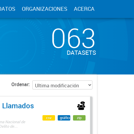
DATOS
ORGANIZACIONES
ACERCA
063
DATASETS
Ordenar
 - Llamados
csv
gráfico
zip
ama Nacional de
lito de...