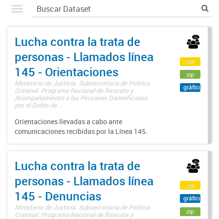
Lucha contra la trata de
personas - Llamados línea
csv
145 - Orientaciones
zip
Ministerio de Justicia. Subsecretaría de Política
gráfico
Criminal. Programa Nacional de Rescate y
Acompañamiento a las Personas Damnificadas
por el Delito de...
Orientaciones llevadas a cabo ante
comunicaciones recibidas por la Línea 145.
Lucha contra la trata de
personas - Llamados línea
csv
145 - Denuncias
gráfico
Ministerio de Justicia. Subsecretaría de Política
zip
Criminal. Programa Nacional de Rescate y