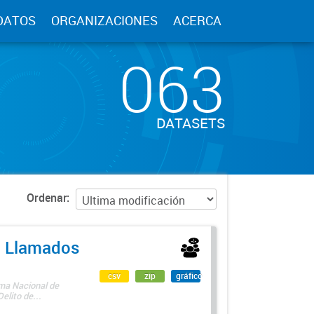
DATOS
ORGANIZACIONES
ACERCA
063
DATASETS
Ordenar
 - Llamados
csv
zip
gráfico
ama Nacional de
lito de...