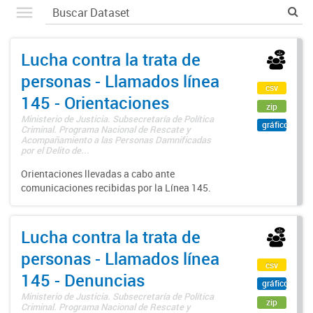
Lucha contra la trata de
personas - Llamados línea
csv
145 - Orientaciones
zip
Ministerio de Justicia. Subsecretaría de Política
gráfico
Criminal. Programa Nacional de Rescate y
Acompañamiento a las Personas Damnificadas
por el Delito de...
Orientaciones llevadas a cabo ante
comunicaciones recibidas por la Línea 145.
Lucha contra la trata de
personas - Llamados línea
csv
145 - Denuncias
gráfico
Ministerio de Justicia. Subsecretaría de Política
zip
Criminal. Programa Nacional de Rescate y