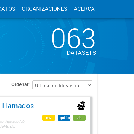
DATOS
ORGANIZACIONES
ACERCA
063
DATASETS
Ordenar
 - Llamados
csv
gráfico
zip
ama Nacional de
lito de...