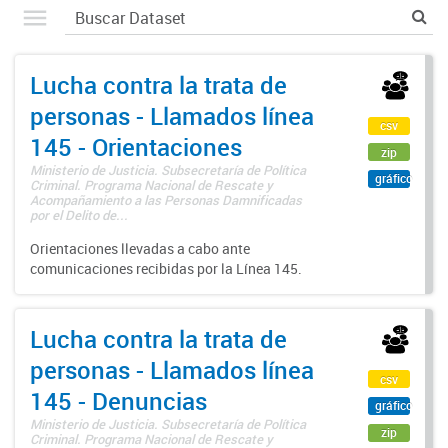
Lucha contra la trata de
personas - Llamados línea
csv
145 - Orientaciones
zip
Ministerio de Justicia. Subsecretaría de Política
gráfico
Criminal. Programa Nacional de Rescate y
Acompañamiento a las Personas Damnificadas
por el Delito de...
Orientaciones llevadas a cabo ante
comunicaciones recibidas por la Línea 145.
Lucha contra la trata de
personas - Llamados línea
csv
145 - Denuncias
gráfico
Ministerio de Justicia. Subsecretaría de Política
zip
Criminal. Programa Nacional de Rescate y