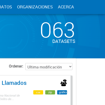
DATOS
ORGANIZACIONES
ACERCA
063
DATASETS
Ordenar
 - Llamados
csv
zip
gráfico
ama Nacional de
lito de...