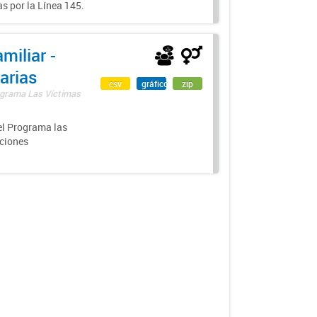
s por la Línea 145.
miliar -
arias
csv
gráfico
zip
rograma Las Víctimas
el Programa las
nciones