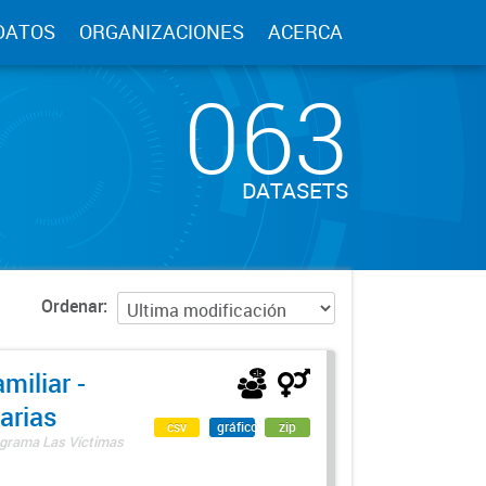
DATOS
ORGANIZACIONES
ACERCA
063
DATASETS
Ordenar
miliar -
arias
csv
gráfico
zip
rograma Las Víctimas