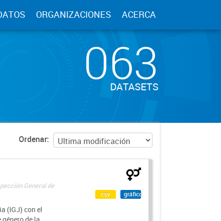
DATOS
ORGANIZACIONES
ACERCA
063
DATASETS
Ordenar
spección General de
csv
gráfico
a (IGJ) con el
e género de la