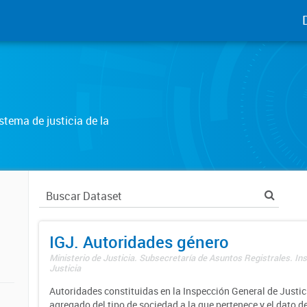
tema de justicia de la
IGJ. Autoridades género
Ministerio de Justicia. Subsecretaría de Asuntos Registrales. In
Justicia
Autoridades constituidas en la Inspección General de Justici
agregado del tipo de sociedad a la que pertenece y el dato d