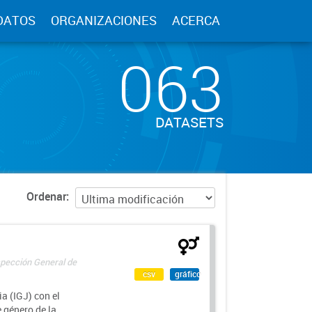
DATOS
ORGANIZACIONES
ACERCA
063
DATASETS
Ordenar
spección General de
csv
gráfico
a (IGJ) con el
e género de la