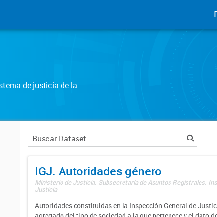
tema de justicia de la
IGJ. Autoridades género
Ministerio de Justicia. Subsecretaría de Asuntos Registrales. In
Justicia
Autoridades constituidas en la Inspección General de Justici
agregado del tipo de sociedad a la que pertenece y el dato d