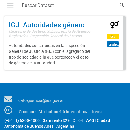
IGJ. Autoridades género
Ministerio de Justicia. Subsecretaría de Asuntos
Registrales. Inspección General de Justicia
csv
gráfico
Autoridades constituidas en la Inspección
General de Justicia (IGJ) con el agregado del
tipo de sociedad a la que pertenece y el dato
de género de la autoridad.
datosjusticia@jus.gov.ar
Commons Attribution 4.0 International license
(+5411) 5300-4000 | Sarmiento 329 | C 1041 AAG | Ciudad
Autónoma de Buenos Aires | Argentina