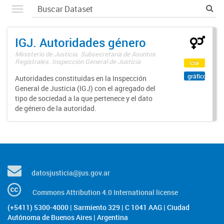
IGJ. Autoridades género
Ministerio de Justicia. Subsecretaría de Asuntos
Registrales. Inspección General de Justicia
csv
gráfico
Autoridades constituidas en la Inspección
General de Justicia (IGJ) con el agregado del
tipo de sociedad a la que pertenece y el dato
de género de la autoridad.
datosjusticia@jus.gov.ar
Commons Attribution 4.0 International license
(+5411) 5300-4000 | Sarmiento 329 | C 1041 AAG | Ciudad
Autónoma de Buenos Aires | Argentina