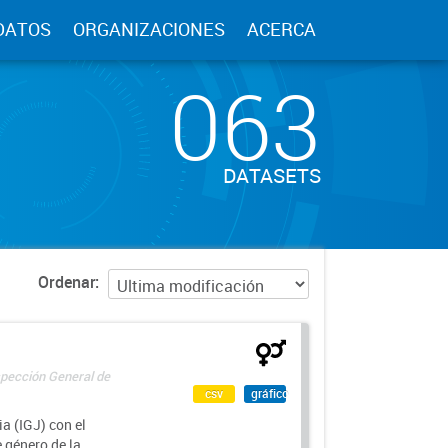
DATOS
ORGANIZACIONES
ACERCA
063
DATASETS
Ordenar
spección General de
csv
gráfico
a (IGJ) con el
e género de la