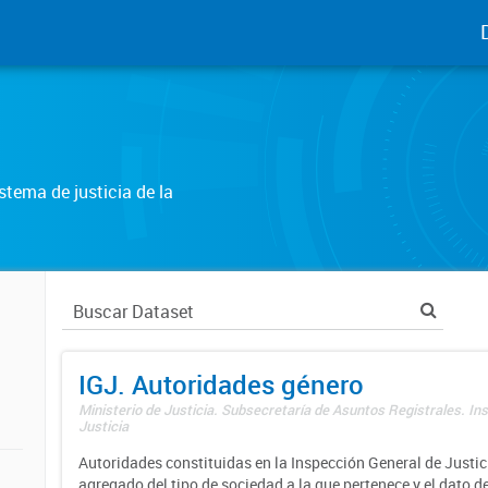
tema de justicia de la
IGJ. Autoridades género
Ministerio de Justicia. Subsecretaría de Asuntos Registrales. In
Justicia
Autoridades constituidas en la Inspección General de Justici
agregado del tipo de sociedad a la que pertenece y el dato d