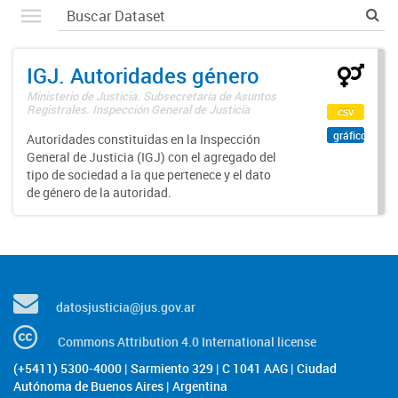
IGJ. Autoridades género
Ministerio de Justicia. Subsecretaría de Asuntos
Registrales. Inspección General de Justicia
csv
gráfico
Autoridades constituidas en la Inspección
General de Justicia (IGJ) con el agregado del
tipo de sociedad a la que pertenece y el dato
de género de la autoridad.
datosjusticia@jus.gov.ar
Commons Attribution 4.0 International license
(+5411) 5300-4000 | Sarmiento 329 | C 1041 AAG | Ciudad
Autónoma de Buenos Aires | Argentina