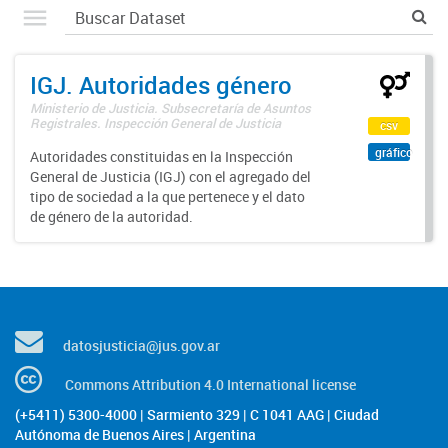
IGJ. Autoridades género
Ministerio de Justicia. Subsecretaría de Asuntos
Registrales. Inspección General de Justicia
csv
gráfico
Autoridades constituidas en la Inspección
General de Justicia (IGJ) con el agregado del
tipo de sociedad a la que pertenece y el dato
de género de la autoridad.
datosjusticia@jus.gov.ar
Commons Attribution 4.0 International license
(+5411) 5300-4000 | Sarmiento 329 | C 1041 AAG | Ciudad
Autónoma de Buenos Aires | Argentina