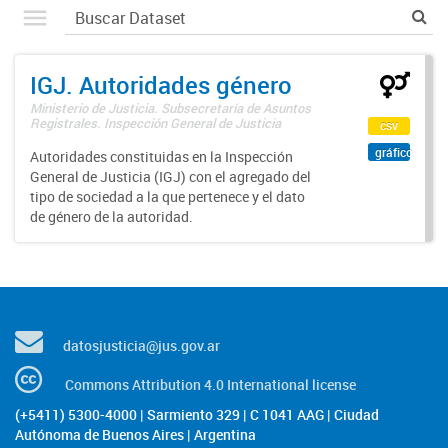
IGJ. Autoridades género
Ministerio de Justicia. Subsecretaría de Asuntos
Registrales. Inspección General de Justicia
csv
gráfico
Autoridades constituidas en la Inspección
General de Justicia (IGJ) con el agregado del
tipo de sociedad a la que pertenece y el dato
de género de la autoridad.
datosjusticia@jus.gov.ar
Commons Attribution 4.0 International license
(+5411) 5300-4000 | Sarmiento 329 | C 1041 AAG | Ciudad
Autónoma de Buenos Aires | Argentina