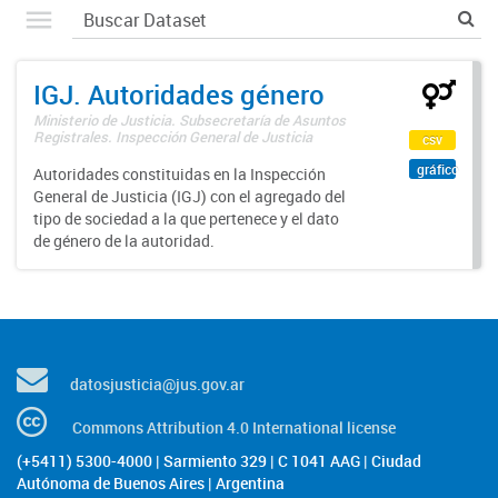
IGJ. Autoridades género
Ministerio de Justicia. Subsecretaría de Asuntos
Registrales. Inspección General de Justicia
csv
gráfico
Autoridades constituidas en la Inspección
General de Justicia (IGJ) con el agregado del
tipo de sociedad a la que pertenece y el dato
de género de la autoridad.
datosjusticia@jus.gov.ar
Commons Attribution 4.0 International license
(+5411) 5300-4000 | Sarmiento 329 | C 1041 AAG | Ciudad
Autónoma de Buenos Aires | Argentina