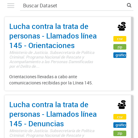
Lucha contra la trata de
personas - Llamados línea
csv
145 - Orientaciones
zip
Ministerio de Justicia. Subsecretaría de Política
gráfico
Criminal. Programa Nacional de Rescate y
Acompañamiento a las Personas Damnificadas
por el Delito de...
Orientaciones llevadas a cabo ante
comunicaciones recibidas por la Línea 145.
Lucha contra la trata de
personas - Llamados línea
csv
145 - Denuncias
gráfico
Ministerio de Justicia. Subsecretaría de Política
zip
Criminal. Programa Nacional de Rescate y