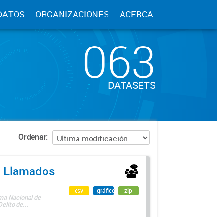
DATOS
ORGANIZACIONES
ACERCA
063
DATASETS
Ordenar
 - Llamados
csv
gráfico
zip
ama Nacional de
lito de...